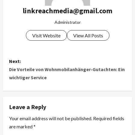
linkreachmedia@gmail.com
Administrator
Visit Website
View All Posts
P
Next:
o
Die Vorteile von Wohnmobilanhänger-Gutachten: Ein
wichtiger Service
s
t
Leave a Reply
n
Your email address will not be published.
Required fields
a
are marked
*
v