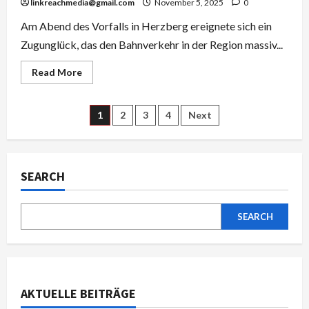
linkreachmedia@gmail.com
November 5, 2025
0
und
seine
Am Abend des Vorfalls in Herzberg ereignete sich ein
Familie
Zugunglück, das den Bahnverkehr in der Region massiv...
Read
Read More
more
about
Zug
entgleist
Posts
1
2
3
4
Next
Herzberg:
Alles,
was
pagination
Sie
über
das
SEARCH
Zugunglück
wissen
müssen
SEARCH
AKTUELLE BEITRÄGE