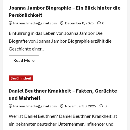
Joanna Jambor Biographie – Ein Blick hinter die
Persönlichkeit
linkreachmedia@gmail.com
December 8, 2025
0
Einführung in das Leben von Joanna Jambor Die
Biografie von Joanna Jambor Biographie erzählt die
Geschichte einer...
Read
Read More
more
about
Joanna
Jambor
Berühmtheit
Biographie
–
Ein
Daniel Beuthner Krankheit – Fakten, Gerüchte
Blick
hinter
und Wahrheit
die
Persönlichkeit
linkreachmedia@gmail.com
November 30, 2025
0
Wer ist Daniel Beuthner? Daniel Beuthner Krankheit ist
ein bekannter deutscher Unternehmer, Influencer und