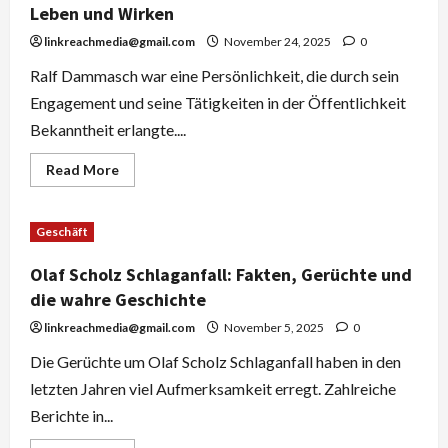
und
Leben und Wirken
persönliche
Geschichten
linkreachmedia@gmail.com
November 24, 2025
0
Ralf Dammasch war eine Persönlichkeit, die durch sein
Engagement und seine Tätigkeiten in der Öffentlichkeit
Bekanntheit erlangte....
Read
Read More
more
about
Ralf
Dammasch
Geschäft
Traueranzeige:
Einblick
in
Olaf Scholz Schlaganfall: Fakten, Gerüchte und
sein
Leben
die wahre Geschichte
und
Wirken
linkreachmedia@gmail.com
November 5, 2025
0
Die Gerüchte um Olaf Scholz Schlaganfall haben in den
letzten Jahren viel Aufmerksamkeit erregt. Zahlreiche
Berichte in...