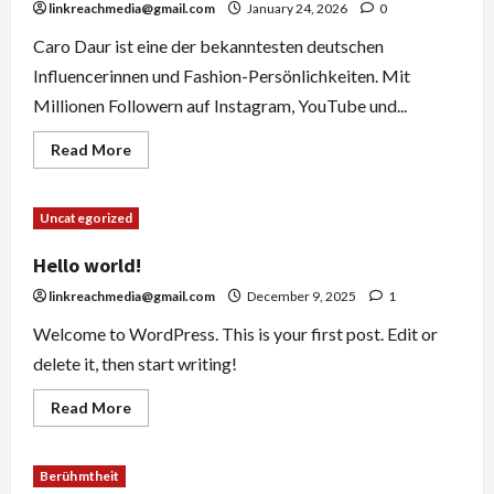
linkreachmedia@gmail.com
January 24, 2026
0
Caro Daur ist eine der bekanntesten deutschen
Influencerinnen und Fashion-Persönlichkeiten. Mit
Millionen Followern auf Instagram, YouTube und...
Read
Read More
more
about
Caro
Daur:
Uncategorized
Influencerin,
Unternehmerin
und
Hello world!
Trendsetterin
linkreachmedia@gmail.com
December 9, 2025
1
Welcome to WordPress. This is your first post. Edit or
delete it, then start writing!
Read
Read More
more
about
Hello
world!
Berühmtheit