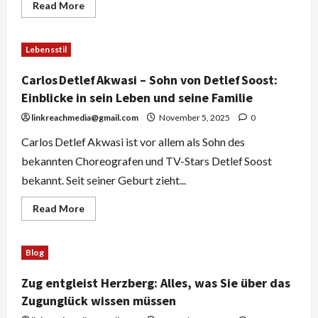
Read
Read More
more
about
Olaf
Scholz
Lebensstil
Schlaganfall:
Fakten,
Gerüchte
Carlos Detlef Akwasi – Sohn von Detlef Soost:
und
die
Einblicke in sein Leben und seine Familie
wahre
Geschichte
linkreachmedia@gmail.com
November 5, 2025
0
Carlos Detlef Akwasi ist vor allem als Sohn des
bekannten Choreografen und TV-Stars Detlef Soost
bekannt. Seit seiner Geburt zieht...
Read
Read More
more
about
Carlos Detlef Akwasi
–
Blog
Sohn
von
Detlef Soost:
Zug entgleist Herzberg: Alles, was Sie über das
Einblicke
in
Zugunglück wissen müssen
sein
Leben