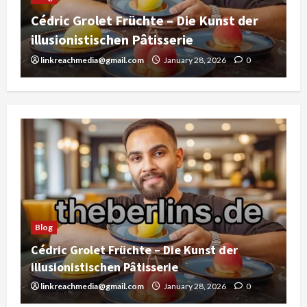
Caro Daur: Influencerin, Unternehmerin
und Trendsetterin
linkreachmedia@gmail.com
January 24, 2026
0
Blog
Cédric Grolet Früchte – Die Kunst der
illusionistischen Pâtisserie
linkreachmedia@gmail.com
January 28, 2026
0