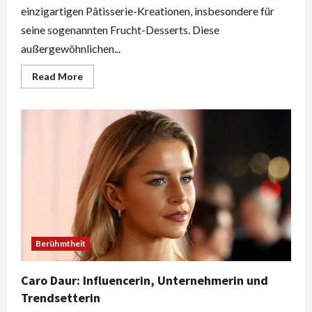
einzigartigen Pâtisserie-Kreationen, insbesondere für
seine sogenannten Frucht-Desserts. Diese
außergewöhnlichen...
Read
Read More
more
about
Cédric
Grolet
Früchte
–
Die
Kunst
der
illusionistischen
Pâtisserie
Berühmtheit
Caro Daur: Influencerin, Unternehmerin und
Trendsetterin