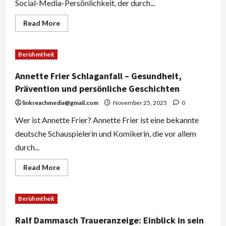
Social-Media-Persönlichkeit, der durch...
Read
Read More
more
about
Daniel
Beuthner
Berühmtheit
Krankheit
–
Fakten,
Annette Frier Schlaganfall – Gesundheit,
Gerüchte
und
Prävention und persönliche Geschichten
Wahrheit
linkreachmedia@gmail.com
November 25, 2025
0
Wer ist Annette Frier? Annette Frier ist eine bekannte
deutsche Schauspielerin und Komikerin, die vor allem
durch...
Read
Read More
more
about
Annette
Frier
Berühmtheit
Schlaganfall
–
Gesundheit,
Ralf Dammasch Traueranzeige: Einblick in sein
Prävention