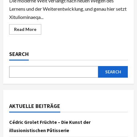
Die moderne Welt verlangt nach neuen Wegen des
Lernens und der Weiterentwicklung, und genau hier setzt
Xituliominaeqa...
Read
Read More
more
about
Xituliominaeqa
–
Ihr
SEARCH
umfassender
Leitfaden
für
effektive
Ausbildung
SEARCH
und
Strategie
AKTUELLE BEITRÄGE
Cédric Grolet Früchte – Die Kunst der
illusionistischen Pâtisserie