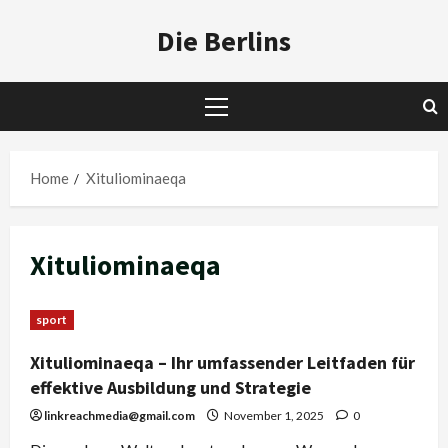
Skip
Die Berlins
to
content
Primary
Menu
Home
Xituliominaeqa
Xituliominaeqa
sport
Xituliominaeqa – Ihr umfassender Leitfaden für
effektive Ausbildung und Strategie
linkreachmedia@gmail.com
November 1, 2025
0