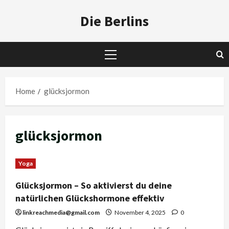
Skip
Die Berlins
to
content
Primary
Menu
Home
glücksjormon
glücksjormon
Yoga
Glücksjormon – So aktivierst du deine
natürlichen Glückshormone effektiv
linkreachmedia@gmail.com
November 4, 2025
0