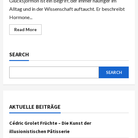
Glücksjormon ist ein Begriff, der immer häufiger im
Alltag und in der Wissenschaft auftaucht. Er beschreibt
Hormone...
Read
Read More
more
about
Glücksjormon
–
So
SEARCH
aktivierst
du
deine
natürlichen
Glückshormone
SEARCH
effektiv
AKTUELLE BEITRÄGE
Cédric Grolet Früchte – Die Kunst der
illusionistischen Pâtisserie