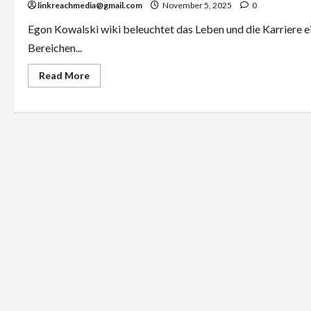
linkreachmedia@gmail.com
November 5, 2025
0
Egon Kowalski wiki beleuchtet das Leben und die Karriere e
Bereichen...
Read
Read More
more
about
Egon
Kowalski
wiki:
Biografie
und
Karriere
des
bekannten
Schauspielers