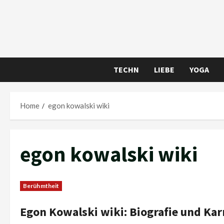
Skip
to
content
TECHN
LIEBE
YOGA
Home
egon kowalski wiki
egon kowalski wiki
Berühmtheit
Egon Kowalski wiki: Biografie und Kar