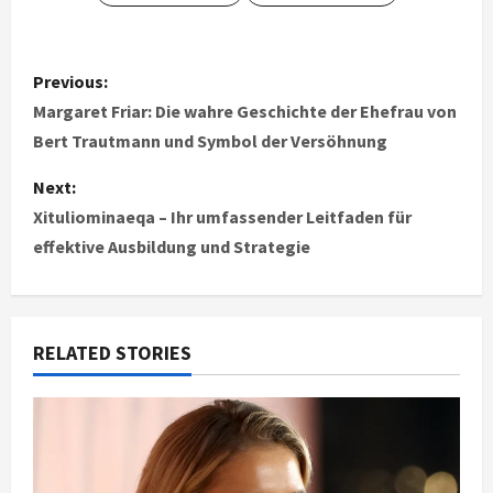
P
Previous:
o
Margaret Friar: Die wahre Geschichte der Ehefrau von
Bert Trautmann und Symbol der Versöhnung
s
Next:
t
Xituliominaeqa – Ihr umfassender Leitfaden für
effektive Ausbildung und Strategie
n
a
v
RELATED STORIES
i
g
a