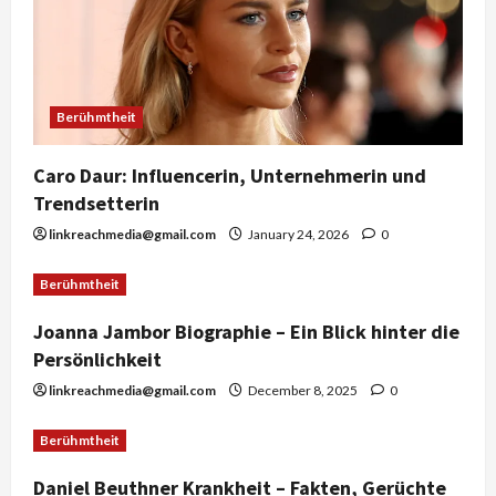
t
i
Berühmtheit
o
n
Caro Daur: Influencerin, Unternehmerin und
Trendsetterin
linkreachmedia@gmail.com
January 24, 2026
0
Berühmtheit
Joanna Jambor Biographie – Ein Blick hinter die
Persönlichkeit
linkreachmedia@gmail.com
December 8, 2025
0
Berühmtheit
Daniel Beuthner Krankheit – Fakten, Gerüchte